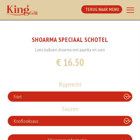
TERUG NAAR MENU
SHOARMA SPECIAAL SCHOTEL
Lams-kalkoen shoarma met paprika en uien
€ 16.50
Bijgerecht
Sauzen